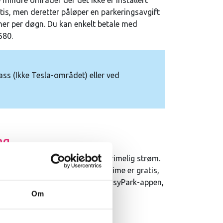
e mindre områder der det ikke er installert
ratis, men deretter påløper en parkeringsavgift
oner per døgn. Du kan enkelt betale med
680.
ass (Ikke Tesla-området) eller ved
ng
eller. 11 KW ladere og relativt rimelig strøm.
ter at lading er ferdig. Første time er gratis,
60 kroner per døgn. Betal med EasyPark-appen,
Om