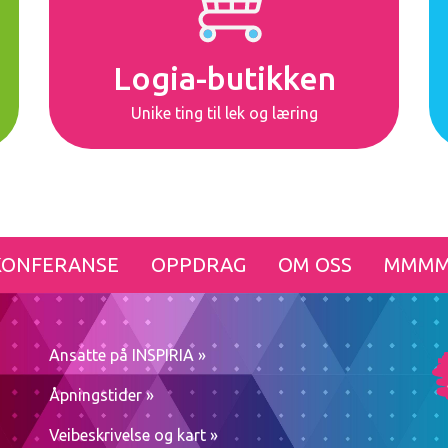
Logia-butikken
Unike ting til lek og læring
KONFERANSE
OPPDRAG
OM OSS
MMMM
Ansatte på INSPIRIA »
Åpningstider »
Veibeskrivelse og kart »