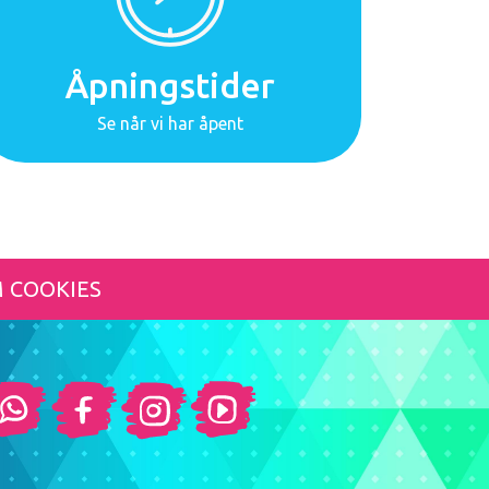
Åpningstider
Se når vi har åpent
 COOKIES