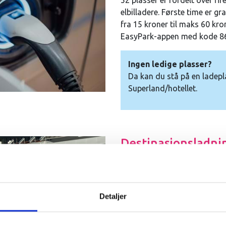
52 plasser er fordelt over fir
elbilladere. Første time er g
fra 15 kroner til maks 60 kr
EasyPark-appen med kode 8
Ingen ledige plasser?
Da kan du stå på en ladepl
Superland/hotellet.
Destinasjonsladni
35 plasser med strøm fra solc
Her kan du også bli stående et
deretter 15 kroner til maks 
Detaljer
kode 86800.