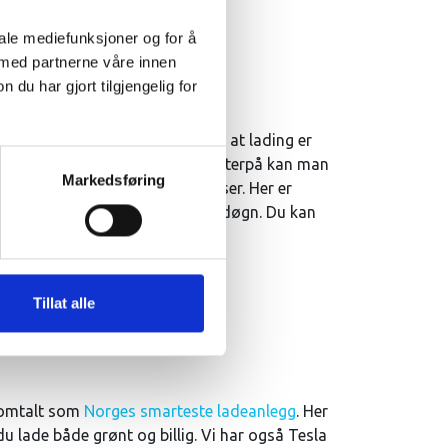
iale mediefunksjoner og for å
 med partnerne våre innen
u har gjort tilgjengelig for
CCS plugg. Bilen må flyttes etter at lading er
keringsavgift mens man lader. Etterpå kan man
Markedsføring
er eller vanlige parkeringsplasser. Her er
15 kroner til maks 60 kroner per døgn. Du kan
-appen med kode 8680.
Tillat alle
r omtalt som
Norges smarteste ladeanlegg
. Her
du lade både grønt og billig. Vi har også Tesla