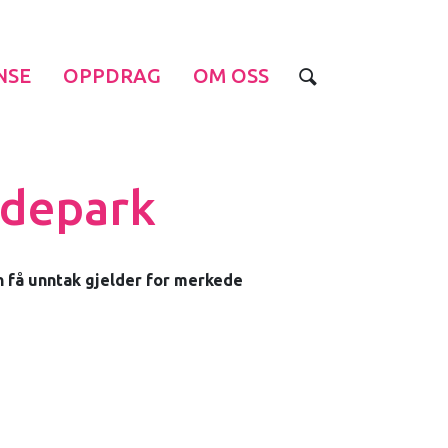
NSE
OPPDRAG
OM OSS
adepark
n få unntak gjelder for merkede