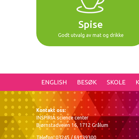
Spise
Godt utvalg av mat og drikke
ENGLISH
BESØK
SKOLE
Kontakt oss:
INSPIRIA science center
Bjørnstadveien 16, 1712 Grålum
Telefon: 03245 / 69139300