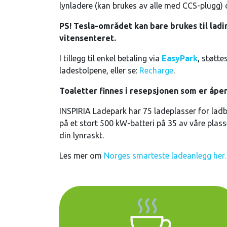
lynladere (kan brukes av alle med CCS-plugg) 
PS! Tesla-området kan bare brukes til ladi
vitensenteret.
I tillegg til enkel betaling via
EasyPark
, støtt
ladestolpene, eller se:
Recharge
.
Toaletter finnes i resepsjonen som er åpen 
INSPIRIA Ladepark har 75 ladeplasser for ladba
på et stort 500 kW-batteri på 35 av våre plas
din lynraskt.
Les mer om
Norges smarteste ladeanlegg her.