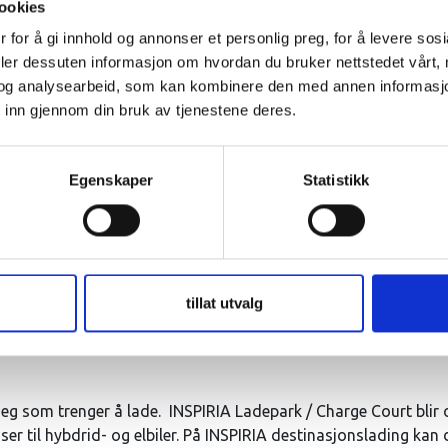
ookies
 for å gi innhold og annonser et personlig preg, for å levere sos
deler dessuten informasjon om hvordan du bruker nettstedet vårt,
og analysearbeid, som kan kombinere den med annen informasjon d
Tesla lynladning
 inn gjennom din bruk av tjenestene deres.
40 plasser for alle biler med 
ferdig, men det er ingen par
Egenskaper
Statistikk
stå på INSPIRIA sine ladeplass
første time gratis, deretter 
enkelt betale med EasyPark
tillat utvalg
r deg som trenger å lade. INSPIRIA Ladepark / Charge Court bli
ser til hybdrid- og elbiler. På INSPIRIA destinasjonslading kan 