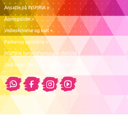
Ansatte på INSPIRIA »
Åpningstider »
Veibeskrivelse og kart »
Parkering og lading »
INSPIRIA turistinformasjon Østfold »
Små regler for store opplevelser »