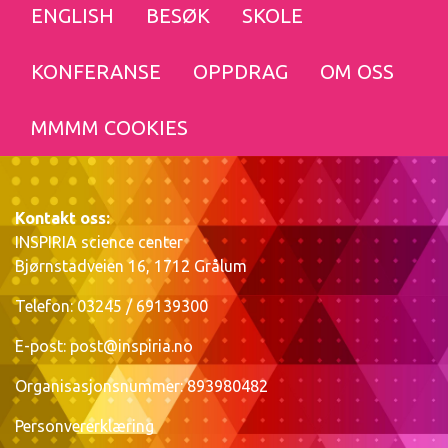
ENGLISH
BESØK
SKOLE
KONFERANSE
OPPDRAG
OM OSS
MMMM COOKIES
Kontakt oss:
INSPIRIA science center
Bjørnstadveien 16, 1712 Grålum
Telefon: 03245 / 69139300
E-post:
post@inspiria.no
Organisasjonsnummer: 893980482
Personvererklæring