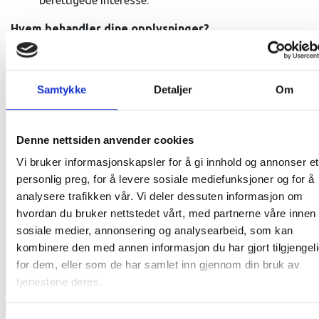
berettigede interesse.
Hvem behandler dine opplysninger?
Det er flere selskaper som bidrar med å behandle
personopplysninger for INSPIRIA SCIENCE CENTER AS.
Samtykke
Detaljer
Om
Etter personopplysningsloven er slike selskaper
databehandlere og behandler opplysninger i henhold til
databehandleravtaler mellom dem og oss. Dette gjelder:
Denne nettsiden anvender cookies
Google,
MailChimp,
Surveymonkey,
Mine
Vi bruker informasjonskapsler for å gi innhold og annonser et
event,
Vipps,
Expo,
Logic Interactive,
Meta,
Hotjar
personlig preg, for å levere sosiale mediefunksjoner og for å
analysere trafikken vår. Vi deler dessuten informasjon om
Informasjonskapsler (cookies)
hvordan du bruker nettstedet vårt, med partnerne våre innen
For mer informasjon om vår bruk av cookies, se
sosiale medier, annonsering og analysearbeid, som kan
https://www.inspiria.no/mmmm-cookies/
.
kombinere den med annen informasjon du har gjort tilgjengel
for dem, eller som de har samlet inn gjennom din bruk av
Statistikk
tjenestene deres.
INSPIRIA SCIENCE CENTER AS bruker statistikkverktøyene