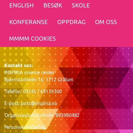
ENGLISH
BESØK
SKOLE
KONFERANSE
OPPDRAG
OM OSS
MMMM COOKIES
Kontakt oss:
INSPIRIA science center
Bjørnstadveien 16, 1712 Grålum
Telefon: 03245 / 69139300
E-post:
post@inspiria.no
Organisasjonsnummer: 893980482
Personvererklæring