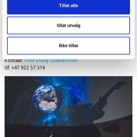
Tillat alle
Kontakt oss
tillat utvalg
Send oss en forespørsel
. Vi skreddersyr ditt opphold med
tilpassede aktiviteter og opplevelser.
Ikke tillat
Ønsker du å snakke med oss?
Kontakt
Thor Erling Gulbrandsen
tlf. +47 922 57 516