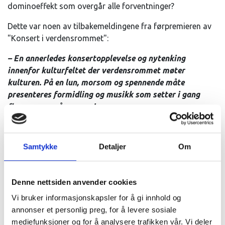
dominoeffekt som overgår alle forventninger?
Dette var noen av tilbakemeldingene fra førpremieren av
"Konsert i verdensrommet":
– En annerledes konsertopplevelse og nytenking
innenfor kulturfeltet der verdensrommet møter
kulturen. På en lun, morsom og spennende måte
presenteres formidling og musikk som setter i gang
flere sanser på en gang!
– Live musikk og skyggespill blant planetene var
fascinerende. Det var så fint og tiden gikk så altfor fort.
Samtykke
Detaljer
Om
Jeg ville bare ha mer!
– Dette var veldig spektakulært og en opplevelse jeg
Denne nettsiden anvender cookies
ikke hadde vært med på før.
Vi bruker informasjonskapsler for å gi innhold og
Priser
annonser et personlig preg, for å levere sosiale
Planetariet har plass til 55 personer. Skulle det være flere
mediefunksjoner og for å analysere trafikken vår. Vi deler