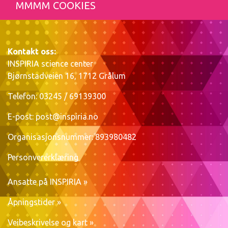
MMMM COOKIES
Kontakt oss:
INSPIRIA science center
Bjørnstadveien 16, 1712 Grålum
Telefon: 03245 / 69139300
E-post:
post@inspiria.no
Organisasjonsnummer: 893980482
Personvererklæring
Ansatte på INSPIRIA »
Åpningstider »
Veibeskrivelse og kart »